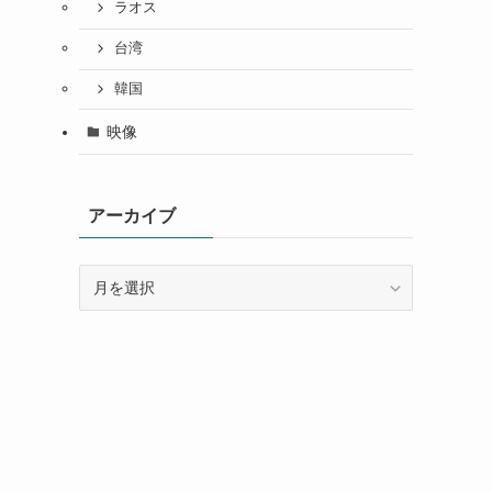
ラオス
台湾
韓国
映像
アーカイブ
ア
ー
カ
イ
ブ