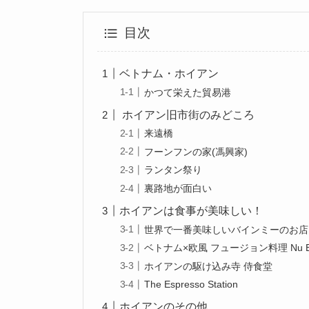
目次
ベトナム・ホイアン
かつて栄えた貿易港
ホイアン旧市街のみどころ
来遠橋
フーンフンの家(馮興家)
ランタン祭り
裏路地が面白い
ホイアンは食事が美味しい！
世界で一番美味しいバインミーのお店、B
ベトナム×欧風 フュージョン料理 Nu Ea
ホイアンの駆け込み寺 侍食堂
The Espresso Station
ホイアンのその他