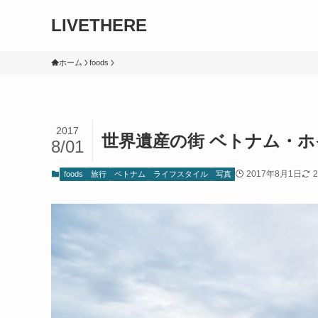
LIVETHERE
ホーム
foods
2017
世界遺産の街 ベトナム・
8/01
2017年8月1日
foods
旅行
ベトナム
ライフスタイル
写真