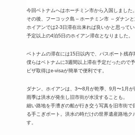
今回ベトナムへはホーチミン市から入国しました
その後、フーコック島 – ホーチミン市 – ダナ
ホイアンでは2-3日滞在出来れば良いかと思って
予定以上の4泊5日のホイアン滞在となりました。
ベトナムの滞在には15日以内で、パスポート残存
僕らはベトナムに3週間以上滞在予定だったので
ビザ取得はe-visaが簡単で便利です。
ダナン、ホイアンは、3〜8月が乾季、9月〜1月が
雨季は洪水が発生し旧市街が水没することも。
細い路地を手漕ぎの船が行き交う写真を旧市街で
る手こぎボート。洪水の時だけの世界遺産路地ク
す。