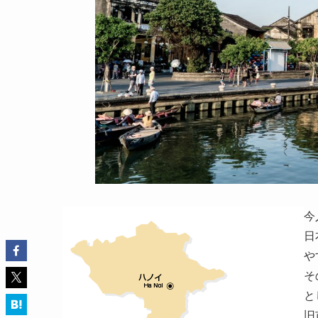
今
日
や
そ
と
旧