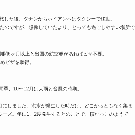
。
ンと旅した後、ダナンからホイアンへはタクシーで移動。
いたのですが、想像していたより、とっても過ごしやすい場所で
期間6ヶ月以上と出国の航空券があればビザ不要。
予めビザを取得。
雨季、10〜12月は大雨と台風の時期。
目にしました。洪水が発生した時だけ、どこからともなく集ま
ルーズ。年に1、2度発生するとのことで、慣れっこのようで