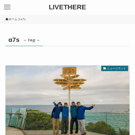
LIVETHERE
ホーム
α7s
α7s
– tag –
ニュージランド